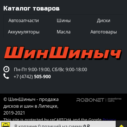
Каталог товаров
Автозапчасти
Шины
Диски
Аккумуляторы
Масла
Автотовары
Пн-Пт 9:00-19:00, Сб/Вс 9:00-18:00
+7 (4742)
505-900
© ШинШиныч - продажа
дисков и шин в Липецке,
2019-2021
This site is protected by reCAPTCHA and the Google
Privacy
В корзине
0 позиций
на сумму
0 ₽
Policy
and
Terms of Service
apply.