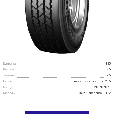
Ширина
385
Высота
65
Диаметр
22.5
Сезон
шины всесезонные M+S
Бренд
CONTINENTAL
Модель
160K Continental HTR2