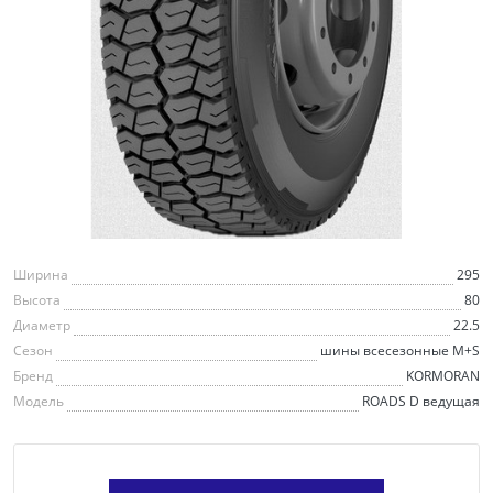
Ширина
295
Высота
80
Диаметр
22.5
Сезон
шины всесезонные M+S
Бренд
KORMORAN
Модель
ROADS D ведущая