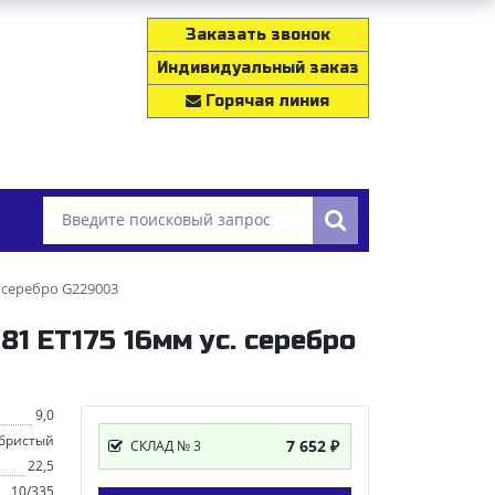
Заказать звонок
Индивидуальный заказ
Горячая линия
. серебро G229003
81 ЕТ175 16мм ус. серебро
9,0
бристый
7 652 ₽
СКЛАД № 3
22,5
10/335