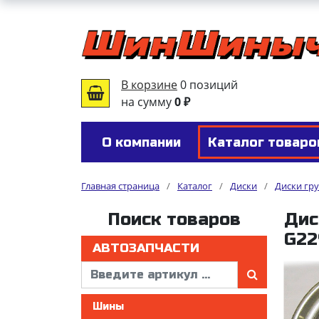
В корзине
0 позиций
на сумму
0 ₽
О компании
Каталог товаро
Главная страница
/
Каталог
/
Диски
/
Диски гр
Поиск товаров
Дис
G22
АВТОЗАПЧАСТИ
Шины