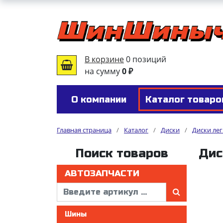
В корзине
0 позиций
на сумму
0 ₽
О компании
Каталог товаро
Главная страница
/
Каталог
/
Диски
/
Диски ле
Поиск товаров
Дис
АВТОЗАПЧАСТИ
Шины