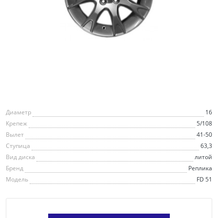
Диаметр
16
Крепеж
5/108
Вылет
41-50
Ступица
63,3
Вид диска
литой
Бренд
Реплика
Модель
FD 51