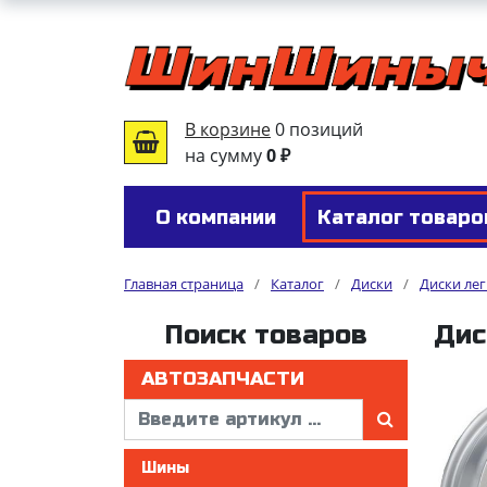
В корзине
0 позиций
на сумму
0 ₽
О компании
Каталог товаро
Главная страница
/
Каталог
/
Диски
/
Диски ле
Поиск товаров
Дис
АВТОЗАПЧАСТИ
Шины