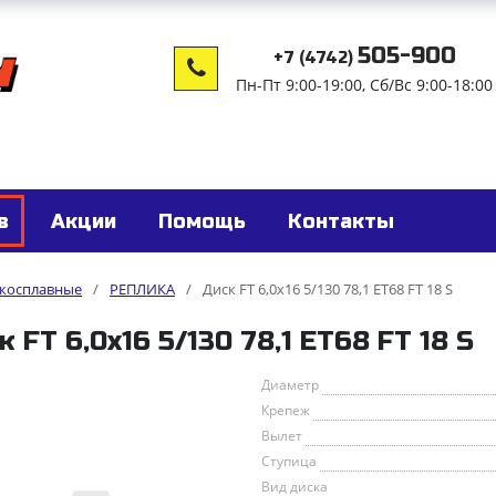
505-900
+7 (4742)
Пн-Пт 9:00-19:00, Сб/Вс 9:00-18:00
в
Акции
Помощь
Контакты
гкосплавные
/
РЕПЛИКА
/
Диск FT 6,0x16 5/130 78,1 ET68 FT 18 S
к FT 6,0x16 5/130 78,1 ET68 FT 18 S
Диаметр
Крепеж
Вылет
Ступица
Вид диска