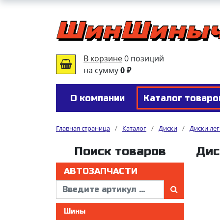
В корзине
0 позиций
на сумму
0 ₽
О компании
Каталог товаро
Главная страница
/
Каталог
/
Диски
/
Диски ле
Поиск товаров
Дис
АВТОЗАПЧАСТИ
Шины