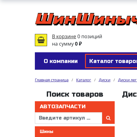
В корзине
0 позиций
на сумму
0 ₽
О компании
Каталог товаро
Главная страница
/
Каталог
/
Диски
/
Диски ле
Поиск товаров
Дис
АВТОЗАПЧАСТИ
Шины