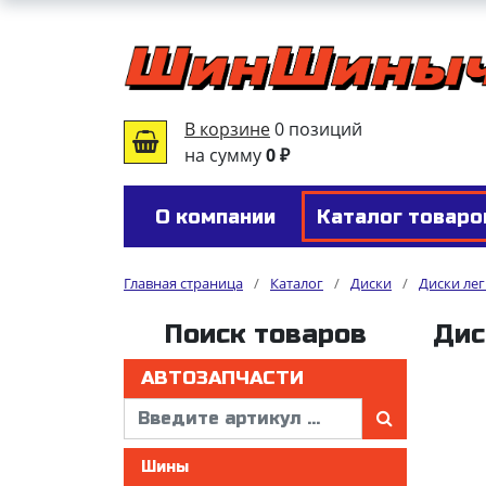
В корзине
0 позиций
на сумму
0 ₽
О компании
Каталог товаро
Главная страница
/
Каталог
/
Диски
/
Диски ле
Поиск товаров
Дис
АВТОЗАПЧАСТИ
Шины