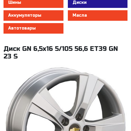
Шины
Диски
Аккумуляторы
Масла
Автотовары
Диск GN 6,5x16 5/105 56,6 ET39 GN
23 S