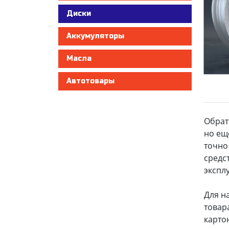
Диски
Аккумуляторы
Масла
Автотовары
Обрат
но ещ
точно
средс
экспл
Для н
товар
карто