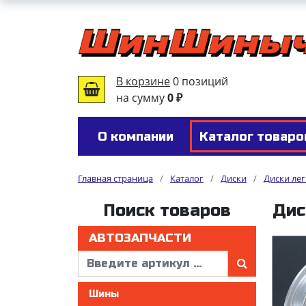
В корзине
0 позиций
на сумму
0 ₽
О компании
Каталог товаро
Главная страница
/
Каталог
/
Диски
/
Диски ле
Поиск товаров
Дис
АВТОЗАПЧАСТИ
Шины