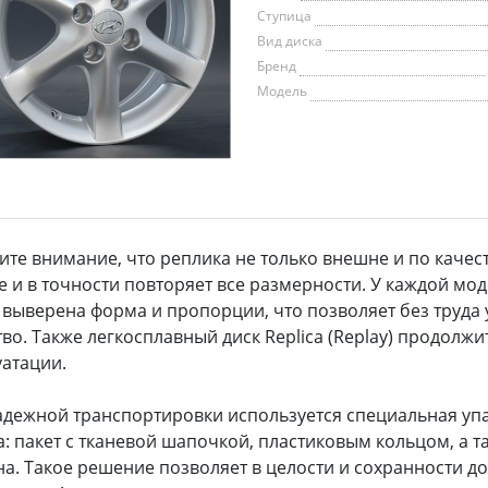
Ступица
Вид диска
Бренд
Модель
ите внимание, что реплика не только внешне и по качес
е и в точности повторяет все размерности. У каждой мо
 выверена форма и пропорции, что позволяет без труда 
тво. Также легкосплавный диск Replica (Replay) продолж
уатации.
адежной транспортировки используется специальная уп
а: пакет с тканевой шапочкой, пластиковым кольцом, а 
на. Такое решение позволяет в целости и сохранности до