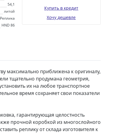
54,1
Купить в кредит
литой
Хочу дешевле
Реплика
HND 86
тву максимально приближена к оригиналу,
дели тщательно продумана геометрия,
установить их на любое транспортное
ительное время сохраняет свои показатели
аковка, гарантирующая целостность
также прочной коробкой из многослойного
ставить реплику от склада изготовителя к