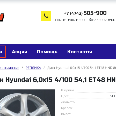
505-900
+7 (4742)
Пн-Пт 9:00-19:00, Сб/Вс 9:00-18:00
в
Акции
Помощь
Контакты
гкосплавные
/
РЕПЛИКА
/
Диск Hyundai 6,0x15 4/100 54,1 ET48 HND 8
к Hyundai 6,0x15 4/100 54,1 ET48 HN
Ширина
Цвет
SLT
Диаметр
Крепеж
Вылет