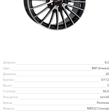
Ширина
8,5
Цвет
BKF (Алмаз)
Диаметр
20
Крепеж
5/112
Вылет
5
Ступица
66,6
Вид диска
литой
Бренд
Реплика
Модель
MR532 Concept