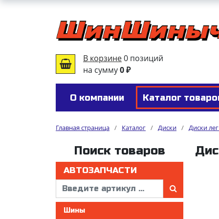
В корзине
0 позиций
на сумму
0 ₽
О компании
Каталог товаро
Главная страница
/
Каталог
/
Диски
/
Диски ле
Поиск товаров
Дис
АВТОЗАПЧАСТИ
Шины