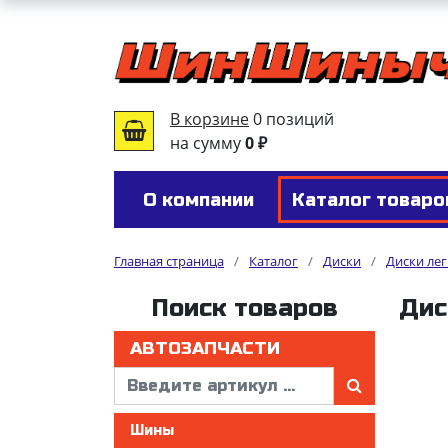
В корзине
0 позиций
на сумму
0 ₽
О компании
Каталог товаро
Главная страница
/
Каталог
/
Диски
/
Диски ле
Поиск товаров
Дис
АВТОЗАПЧАСТИ
Шины