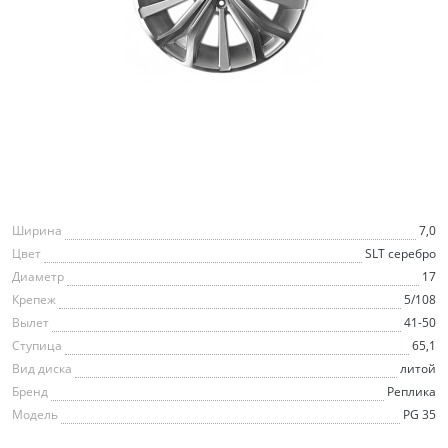
Ширина
7,0
Цвет
SLT серебро
Диаметр
17
Крепеж
5/108
Вылет
41-50
Ступица
65,1
Вид диска
литой
Бренд
Реплика
Модель
PG 35