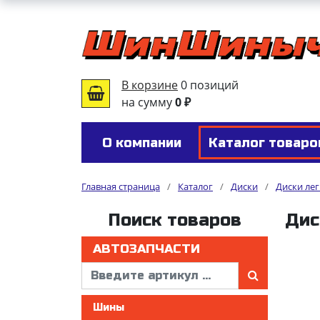
В корзине
0 позиций
на сумму
0 ₽
О компании
Каталог товаро
Главная страница
/
Каталог
/
Диски
/
Диски ле
Поиск товаров
Дис
АВТОЗАПЧАСТИ
Шины