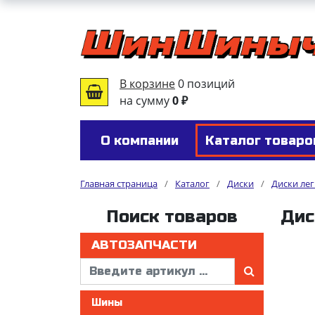
В корзине
0 позиций
на сумму
0 ₽
О компании
Каталог товаро
Главная страница
/
Каталог
/
Диски
/
Диски ле
Поиск товаров
Дис
АВТОЗАПЧАСТИ
Шины