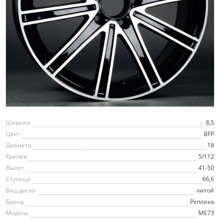
Ширина
8,5
Цвет
BFP
Диаметр
18
Крепеж
5/112
Вылет
41-50
Ступица
66,6
Вид диска
литой
Бренд
Реплика
Модель
ME73