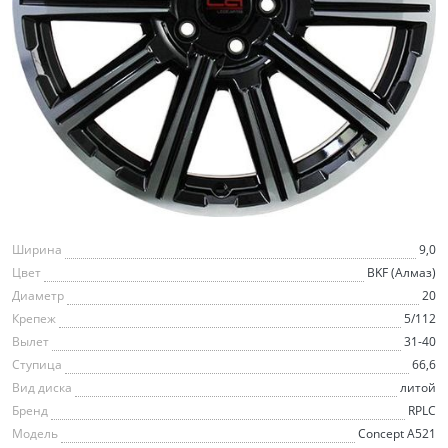
Ширина
9,0
Цвет
BKF (Алмаз)
Диаметр
20
Крепеж
5/112
Вылет
31-40
Ступица
66,6
Вид диска
литой
Бренд
RPLC
Модель
Concept A521