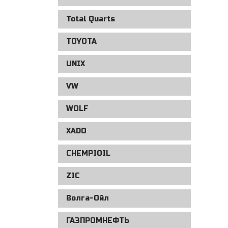
Total Quarts
TOYOTA
UNIX
VW
WOLF
XADO
CHEMPIOIL
ZIС
Волга-Ойл
ГАЗПРОМНЕФТЬ