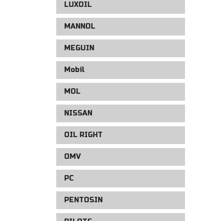
LUXOIL
MANNOL
MEGUIN
Mobil
MOL
NISSAN
OIL RIGHT
OMV
PC
PENTOSIN