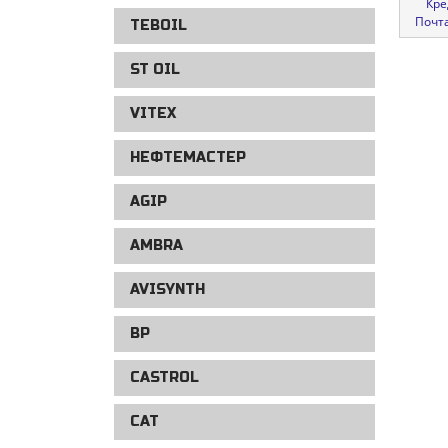
Кре
Почт
TEBOIL
ST OIL
VITEX
НЕФТЕМАСТЕР
AGIP
AMBRA
AVISYNTH
BP
CASTROL
CAT