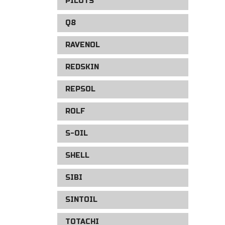
PILOTS
Q8
RAVENOL
REDSKIN
REPSOL
ROLF
S-OIL
SHELL
SIBI
SINTOIL
TOTACHI