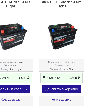
6СТ-60п/п
Start
АКБ
6СТ-60о/п
Start
Light
Light
олярность:
прямая
Полярность:
обратная
Ёмкость:
60
Ёмкость:
60
Бренд:
Start Light
Пусковой ток:
430A
Бренд:
Start Light
3 800 ₽
3 800 ₽
КЛАД № 1
СКЛАД № 1
авить в корзину
Добавить в корзину
Хочу дешевле
Хочу дешевле