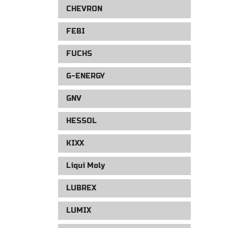
CHEVRON
FEBI
FUCHS
G-ENERGY
GNV
HESSOL
KIXX
Liqui Moly
LUBREX
LUMIX