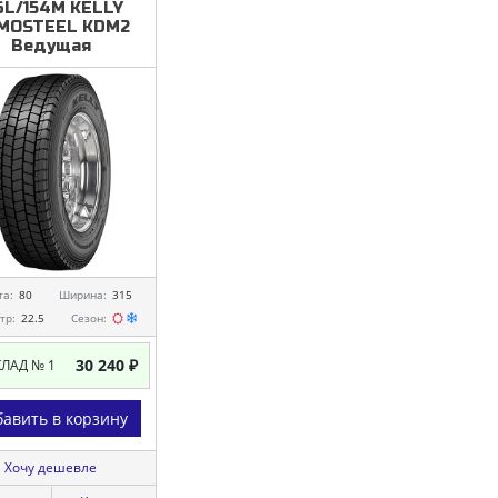
6L/154M KELLY
MOSTEEL KDM2
Ведущая
та:
80
Ширина:
315
тр:
22.5
Сезон:
30 240 ₽
КЛАД № 1
авить в корзину
Хочу дешевле