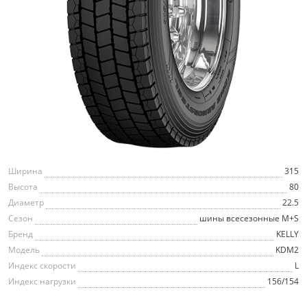
Ширина
315
Высота
80
Диаметр
22.5
Сезон
шины всесезонные M+S
Бренд
KELLY
Модель
KDM2
Индекс скорости
L
Индекс нагрузки
156/154