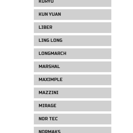
KORYO
KUN YUAN
LIBER
LING LONG
LONGMARCH
MARSHAL
MAXIMPLE
MAZZINI
MIRAGE
NOR TEC
NORMAKS