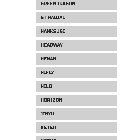
GREENDRAGON
GT RADIAL
HANKSUGI
HEADWAY
HENAN
HIFLY
HILO
HORIZON
JINYU
KETER