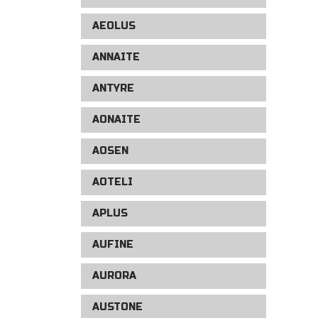
AEOLUS
ANNAITE
ANTYRE
AONAITE
AOSEN
AOTELI
APLUS
AUFINE
AURORA
AUSTONE