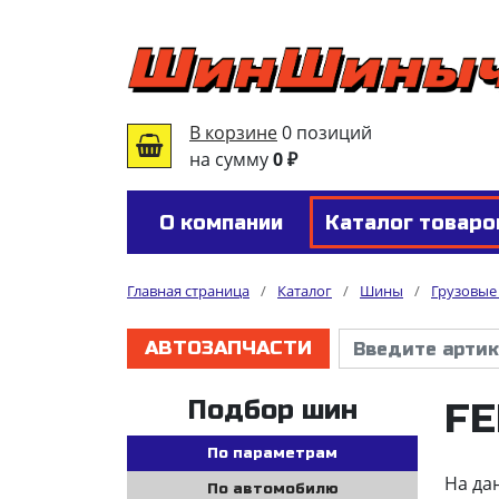
В корзине
0 позиций
на сумму
0 ₽
О компании
Каталог товаро
Главная страница
/
Каталог
/
Шины
/
Грузовы
АВТОЗАПЧАСТИ
Подбор шин
FE
По параметрам
На да
По автомобилю