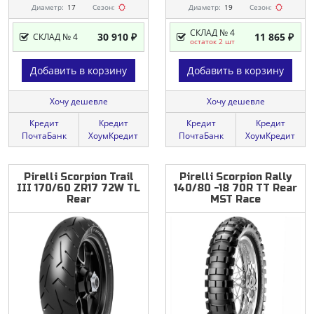
Диаметр:
17
Сезон:
Диаметр:
19
Сезон:
СКЛАД № 4
30 910 ₽
11 865 ₽
СКЛАД № 4
остаток 2 шт
Добавить в корзину
Добавить в корзину
Хочу дешевле
Хочу дешевле
Кредит
Кредит
Кредит
Кредит
ПочтаБанк
ХоумКредит
ПочтаБанк
ХоумКредит
Pirelli
Scorpion
Trail
Pirelli
Scorpion
Rally
III
170/60
ZR17
72W
TL
140/80
-18
70R
TT
Rear
Rear
MST
Race