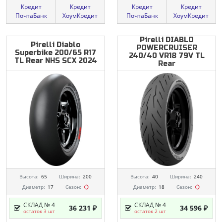
Кредит
Кредит
Кредит
Кредит
ПочтаБанк
ХоумКредит
ПочтаБанк
ХоумКредит
Pirelli DIABLO
Pirelli
Diablo
POWERCRUISER
Superbike
200/65
R17
240/40 VR18 79V TL
TL
Rear
NHS
SCX
2024
Rear
Высота:
65
Ширина:
200
Высота:
40
Ширина:
240
Диаметр:
17
Сезон:
Диаметр:
18
Сезон:
СКЛАД № 4
СКЛАД № 4
36 231 ₽
34 596 ₽
остаток 3 шт
остаток 2 шт