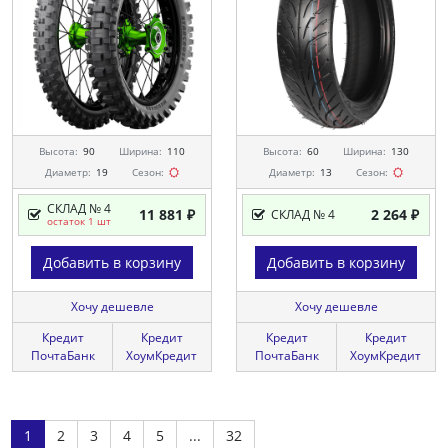
Высота:
90
Ширина:
110
Высота:
60
Ширина:
130
Диаметр:
19
Сезон:
Диаметр:
13
Сезон:
СКЛАД № 4
11 881 ₽
2 264 ₽
СКЛАД № 4
остаток 1 шт
Добавить в корзину
Добавить в корзину
Хочу дешевле
Хочу дешевле
Кредит
Кредит
Кредит
Кредит
ПочтаБанк
ХоумКредит
ПочтаБанк
ХоумКредит
1
2
3
4
5
...
32