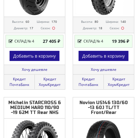
Высота:
60
Ширина:
170
Высота:
80
Ширина:
140
Диаметр:
17
Сезон:
Диаметр:
18
Сезон:
27 405 ₽
19 396 ₽
СКЛАД № 4
СКЛАД № 4
Добавить в корзину
Добавить в корзину
Хочу дешевле
Хочу дешевле
Кредит
Кредит
Кредит
Кредит
ПочтаБанк
ХоумКредит
ПочтаБанк
ХоумКредит
Michelin
STARCROSS
6
Novion
US146
130/60
MEDIUM
HARD
110/90
-13
60J
TL/TT
-19
62M
TT
Rear
NHS
Front/Rear