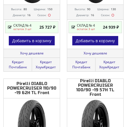
Высота:
80
Ширина:
150
Высота:
90
Ширина:
130
Диаметр:
16
Сезон:
Диаметр:
16
Сезон:
СКЛАД № 4
СКЛАД № 4
25 727 ₽
24 939 ₽
остаток 3 шт
остаток 3 шт
Добавить в корзину
Добавить в корзину
Хочу дешевле
Хочу дешевле
Кредит
Кредит
Кредит
Кредит
ПочтаБанк
ХоумКредит
ПочтаБанк
ХоумКредит
Pirelli DIABLO
Pirelli
DIABLO
POWERCRUISER
POWERCRUISER
110/90
100/90 -19 57H TL
-19
62H
TL
Front
Front