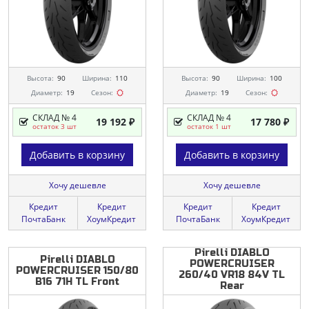
Высота:
90
Ширина:
110
Высота:
90
Ширина:
100
Диаметр:
19
Сезон:
Диаметр:
19
Сезон:
СКЛАД № 4
СКЛАД № 4
19 192 ₽
17 780 ₽
остаток 3 шт
остаток 1 шт
Добавить в корзину
Добавить в корзину
Хочу дешевле
Хочу дешевле
Кредит
Кредит
Кредит
Кредит
ПочтаБанк
ХоумКредит
ПочтаБанк
ХоумКредит
Pirelli DIABLO
Pirelli
DIABLO
POWERCRUISER
POWERCRUISER
150/80
260/40 VR18 84V TL
B16
71H
TL
Front
Rear