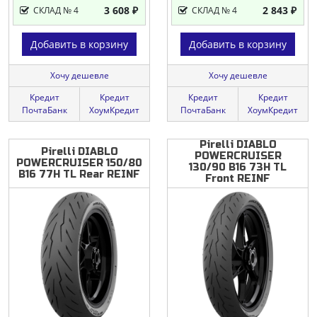
3 608 ₽
2 843 ₽
СКЛАД № 4
СКЛАД № 4
Добавить в корзину
Добавить в корзину
Хочу дешевле
Хочу дешевле
Кредит
Кредит
Кредит
Кредит
ПочтаБанк
ХоумКредит
ПочтаБанк
ХоумКредит
Pirelli DIABLO
Pirelli
DIABLO
POWERCRUISER
POWERCRUISER
150/80
130/90 B16 73H TL
B16
77H
TL
Rear
REINF
Front REINF