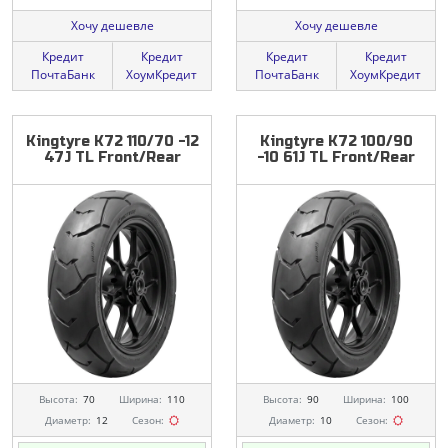
Хочу дешевле
Хочу дешевле
Кредит
Кредит
Кредит
Кредит
ПочтаБанк
ХоумКредит
ПочтаБанк
ХоумКредит
Kingtyre
K72
110/70
-12
Kingtyre
K72
100/90
47J
TL
Front/Rear
-10
61J
TL
Front/Rear
Высота:
70
Ширина:
110
Высота:
90
Ширина:
100
Диаметр:
12
Сезон:
Диаметр:
10
Сезон: