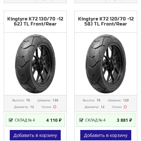
Kingtyre
K72
130/70
-12
Kingtyre
K72
120/70
-12
62J
TL
Front/Rear
58J
TL
Front/Rear
Высота:
70
Ширина:
130
Высота:
70
Ширина:
120
Диаметр:
12
Сезон:
Диаметр:
12
Сезон:
4 110 ₽
3 881 ₽
СКЛАД № 4
СКЛАД № 4
Добавить в корзину
Добавить в корзину