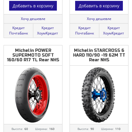
Добавить в корзину
Добавить в корзину
Хочу дешевле
Хочу дешевле
Кредит
Кредит
Кредит
Кредит
ПочтаБанк
ХоумКредит
ПочтаБанк
ХоумКредит
Michelin
POWER
Michelin
STARCROSS
6
SUPERMOTO
SOFT
HARD
110/90
-19
62M
TT
160/60
R17
TL
Rear
NHS
Rear
NHS
Высота:
60
Ширина:
160
Высота:
90
Ширина:
110