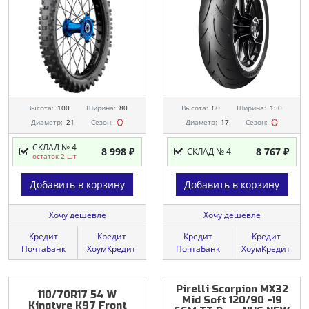
Высота:
100
Ширина:
80
Высота:
60
Ширина:
150
Диаметр:
21
Сезон:
Диаметр:
17
Сезон:
СКЛАД № 4
8 998 ₽
8 767 ₽
СКЛАД № 4
остаток 2 шт
Добавить в корзину
Добавить в корзину
Хочу дешевле
Хочу дешевле
Кредит
Кредит
Кредит
Кредит
ПочтаБанк
ХоумКредит
ПочтаБанк
ХоумКредит
Pirelli
Scorpion
MX32
110/70R17
54
W
Mid
Soft
120/90
-19
Kingtyre
K97
Front