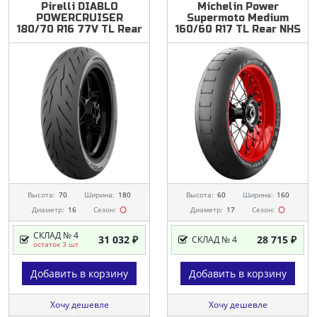
Pirelli
DIABLO
Michelin
Power
POWERCRUISER
Supermoto
Medium
180/70
R16
77V
TL
Rear
160/60
R17
TL
Rear
NHS
Высота:
70
Ширина:
180
Высота:
60
Ширина:
160
Диаметр:
16
Сезон:
Диаметр:
17
Сезон:
СКЛАД № 4
31 032 ₽
28 715 ₽
СКЛАД № 4
остаток 3 шт
Добавить в корзину
Добавить в корзину
Хочу дешевле
Хочу дешевле